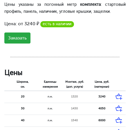
Цены указаны за погонный метр
комплекта
: стартовый
профиль, панель, наличник, угловые крышки, защелки.
Цена: от
3240
₽
есть в наличии
Заказать
Цены
Ширина,
Единицы
Монтаж, руб.
Цена, руб.
см.
измерения
(доп. услуга)
(материал)
20
п.м.
1320
3240
30
п.м.
1430
4050
40
п.м.
1540
6000