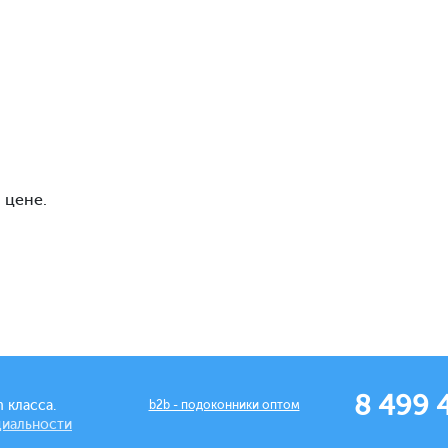
 цене.
8 499 
 класса.
b2b - подоконники оптом
циальности