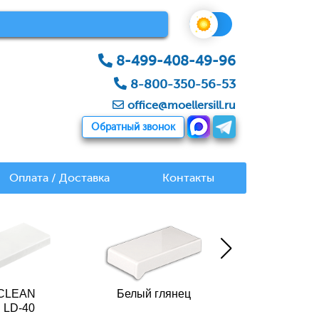
8-499-408-49-96
8-800-350-56-53
office@moellersill.ru
Обратный звонок
Оплата / Доставка
Контакты
 CLEAN
Белый глянец
Белый 
 LD-40