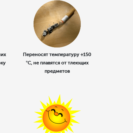
них
Переносят температуру +150
рку
°C, не плавятся от тлеющих
предметов