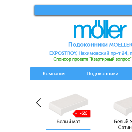
Подоконники
MOELLE
EXPOSTROY, Нахимовский пр-т 24, п.
Спонсор проекта "Квартирный вопрос"
Компания
Подоконники
-6%
Белый У
ге мат
Белый мат
Сатин