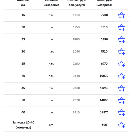
Ширина,
Единицы
Монтаж, руб.
Цена, руб.
см.
измерения
(доп. услуга)
(материал)
15
п.м.
1610
2900
20
п.м.
1750
5210
25
п.м.
1900
6290
30
п.м.
2040
7520
35
п.м.
2180
8770
40
п.м.
2340
10020
45
п.м.
2480
11240
50
п.м.
2620
14860
60
п.м.
2910
14970
Заглушка LD-40
шт.
-
500
(комплект)