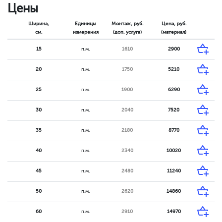
Цены
Ширина,
Единицы
Монтаж, руб.
Цена, руб.
см.
измерения
(доп. услуга)
(материал)
15
п.м.
1610
2900
20
п.м.
1750
5210
25
п.м.
1900
6290
30
п.м.
2040
7520
35
п.м.
2180
8770
40
п.м.
2340
10020
45
п.м.
2480
11240
50
п.м.
2620
14860
60
п.м.
2910
14970