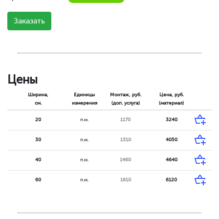
Заказать
Цены
Ширина,
Единицы
Монтаж, руб.
Цена, руб.
см.
измерения
(доп. услуга)
(материал)
20
п.м.
1170
3240
30
п.м.
1310
4050
40
п.м.
1460
4640
60
п.м.
1610
6120